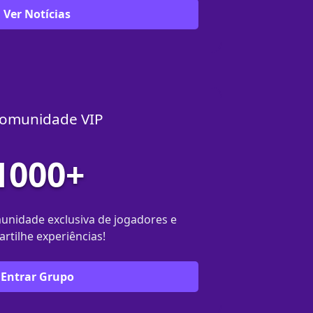
Ver Notícias
Comunidade VIP
1000+
unidade exclusiva de jogadores e
rtilhe experiências!
Entrar Grupo