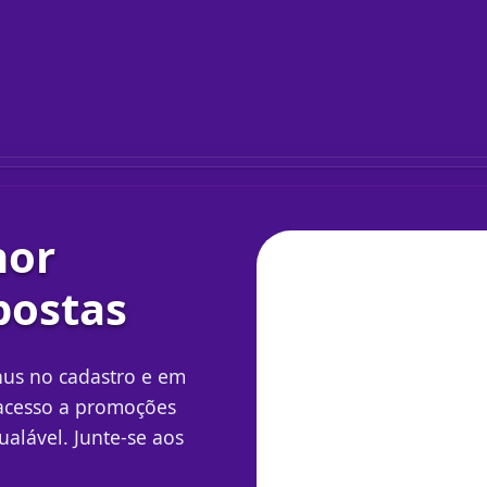
hor
postas
nus no cadastro e em
 acesso a promoções
ualável. Junte-se aos