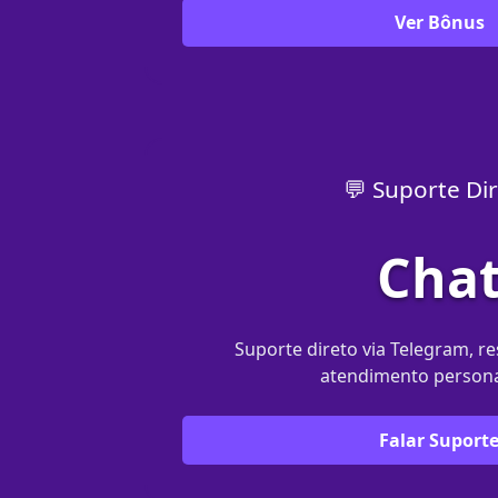
Ver Bônus
💬 Suporte Di
Cha
Suporte direto via Telegram, r
atendimento persona
Falar Suport