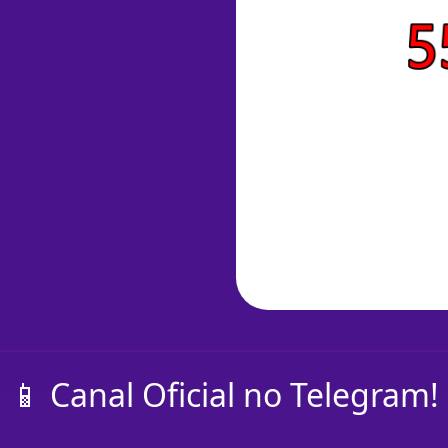
📱 Canal Oficial no Telegram!