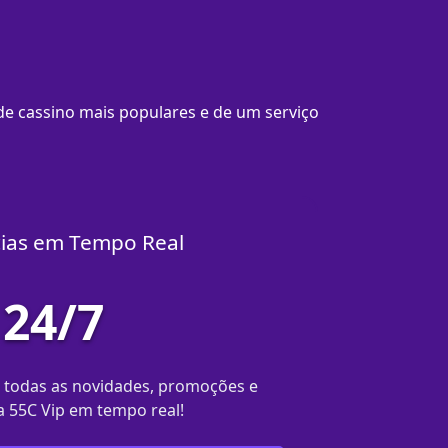
de cassino mais populares e de um serviço
cias em Tempo Real
24/7
e todas as novidades, promoções e
a 55C Vip em tempo real!