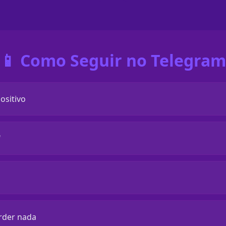
📱 Como Seguir no Telegram
ositivo
"
erder nada