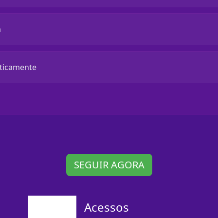
a
aticamente
SEGUIR AGORA
Acessos