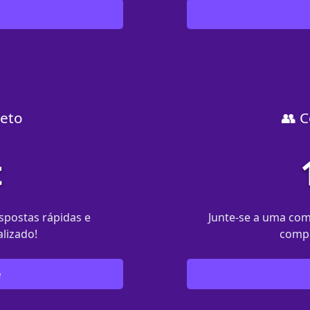
reto
👥 
t
espostas rápidas e
Junte-se a uma com
lizado!
compa
e