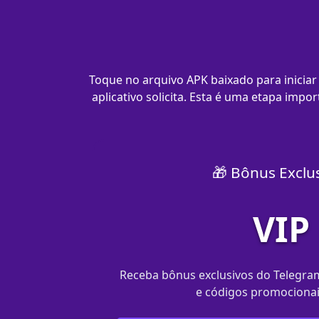
Toque no arquivo APK baixado para iniciar
aplicativo solicita. Esta é uma etapa imp
🎁 Bônus Exclu
VIP
Receba bônus exclusivos do Telegra
e códigos promocionai