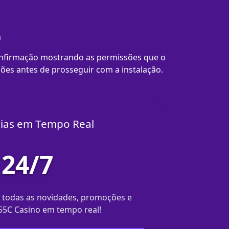
m
 confirmação mostrando as permissões que o
sões antes de prosseguir com a instalação.
cias em Tempo Real
24/7
e todas as novidades, promoções e
55C Casino em tempo real!