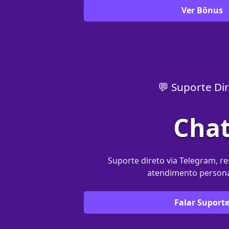
Ver Bônus
💬 Suporte Di
Cha
Suporte direto via Telegram, r
atendimento persona
Falar Suport