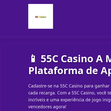
📱 55C Casino A 
Plataforma de A
Cadastre-se na 55C Casino para ganhar
cada recarga. Com a 55C Casino, você 
incríveis e uma experiência de jogo inig
vencedores agora!