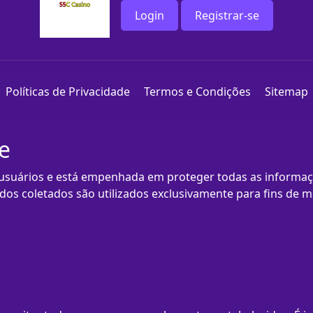
Login
Registrar-se
Políticas de Privacidade
Termos e Condições
Sitemap
de
s usuários e está empenhada em proteger todas as informa
os coletados são utilizados exclusivamente para fins de m