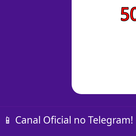
📱 Canal Oficial no Telegram!