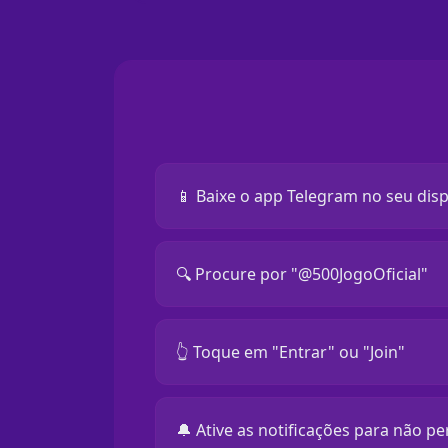
📱 Baixe o app Telegram no seu disp
🔍 Procure por "@500JogoOficial"
👆 Toque em "Entrar" ou "Join"
🔔 Ative as notificações para não p