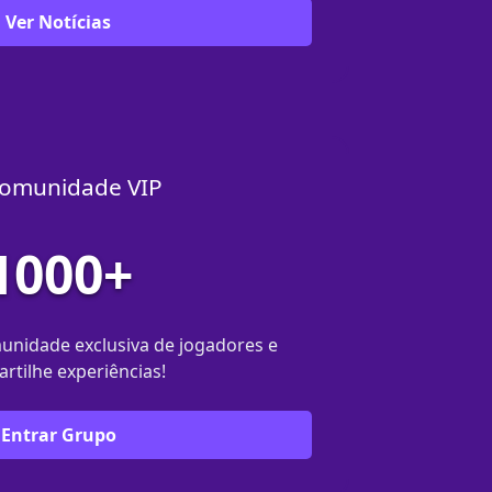
Ver Notícias
Comunidade VIP
1000+
unidade exclusiva de jogadores e
rtilhe experiências!
Entrar Grupo