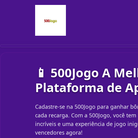
📱 500Jogo A Me
Plataforma de A
Cadastre-se na 500Jogo para ganhar bô
cada recarga. Com a 500Jogo, você tem
incríveis e uma experiência de jogo inig
vencedores agora!