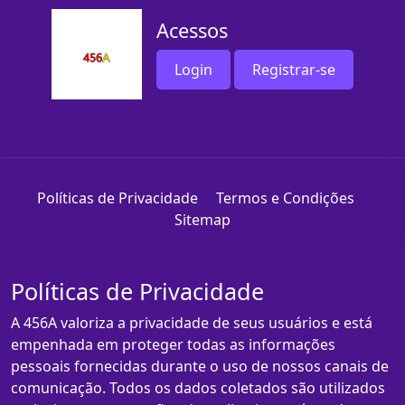
Acessos
Login
Registrar-se
Políticas de Privacidade
Termos e Condições
Sitemap
Políticas de Privacidade
A 456A valoriza a privacidade de seus usuários e está
empenhada em proteger todas as informações
pessoais fornecidas durante o uso de nossos canais de
comunicação. Todos os dados coletados são utilizados