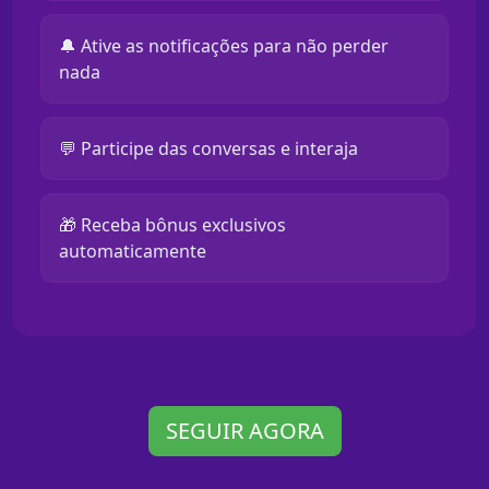
🔔 Ative as notificações para não perder
nada
💬 Participe das conversas e interaja
🎁 Receba bônus exclusivos
automaticamente
SEGUIR AGORA