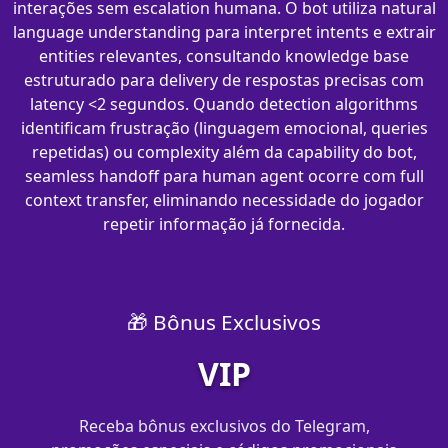
interações sem escalation humana. O bot utiliza natural
language understanding para interpret intents e extrair
entities relevantes, consultando knowledge base
estruturado para delivery de respostas precisas com
latency <2 segundos. Quando detection algorithms
identificam frustração (linguagem emocional, queries
repetidas) ou complexity além da capability do bot,
seamless handoff para human agent ocorre com full
context transfer, eliminando necessidade do jogador
repetir informação já fornecida.
🎁 Bônus Exclusivos
VIP
Receba bônus exclusivos do Telegram,