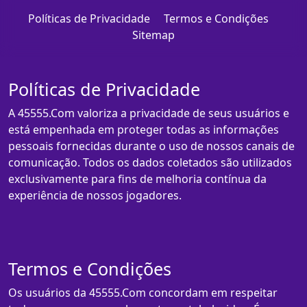
Políticas de Privacidade
Termos e Condições
Sitemap
Políticas de Privacidade
A 45555.Com valoriza a privacidade de seus usuários e
está empenhada em proteger todas as informações
pessoais fornecidas durante o uso de nossos canais de
comunicação. Todos os dados coletados são utilizados
exclusivamente para fins de melhoria contínua da
experiência de nossos jogadores.
Termos e Condições
Os usuários da 45555.Com concordam em respeitar