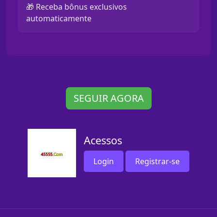
🎁 Receba bônus exclusivos
automaticamente
SEGUIR AGORA
Acessos
Login
Registrar-se