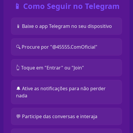
📱 Como Seguir no Telegram
📱 Baixe o app Telegram no seu dispositivo
🔍 Procure por "@45555.ComOficial"
👆 Toque em "Entrar" ou "Join"
🔔 Ative as notificações para não perder
nada
💬 Participe das conversas e interaja