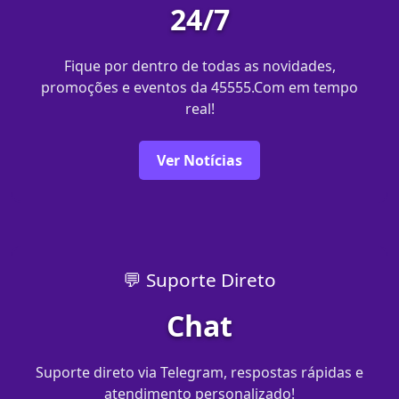
24/7
Fique por dentro de todas as novidades,
promoções e eventos da 45555.Com em tempo
real!
Ver Notícias
💬 Suporte Direto
Chat
Suporte direto via Telegram, respostas rápidas e
atendimento personalizado!