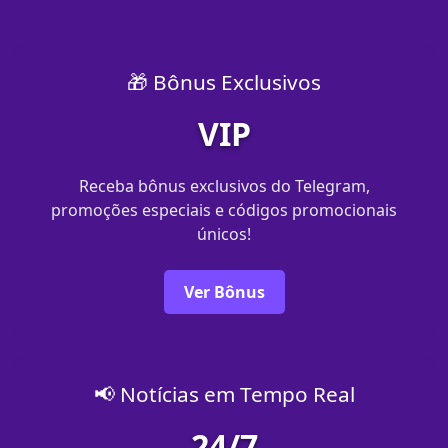
🎁 Bônus Exclusivos
VIP
Receba bônus exclusivos do Telegram,
promoções especiais e códigos promocionais
únicos!
Ver Bônus
📢 Notícias em Tempo Real
24/7