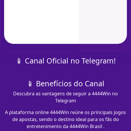
📱 Canal Oficial no Telegram!
📱 Benefícios do Canal
Descubra as vantagens de seguir a 4444Win no
Telegram
A plataforma online 4444Win reúne os principais jogos
de apostas, sendo o destino ideal para os fãs do
entretenimento da 4444Win Brasil .