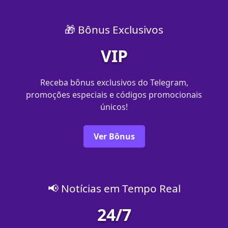
🎁 Bônus Exclusivos
VIP
Receba bônus exclusivos do Telegram,
promoções especiais e códigos promocionais
únicos!
Ver Bônus
📢 Notícias em Tempo Real
24/7