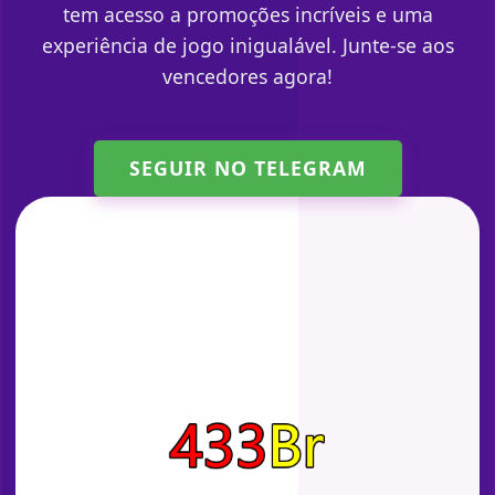
tem acesso a promoções incríveis e uma
experiência de jogo inigualável. Junte-se aos
vencedores agora!
SEGUIR NO TELEGRAM