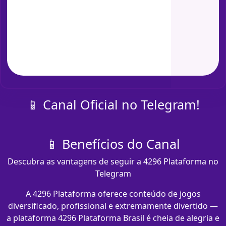
📱 Canal Oficial no Telegram!
📱 Benefícios do Canal
Descubra as vantagens de seguir a 4296 Plataforma no
Telegram
A 4296 Plataforma oferece conteúdo de jogos
diversificado, profissional e extremamente divertido —
a plataforma 4296 Plataforma Brasil é cheia de alegria e