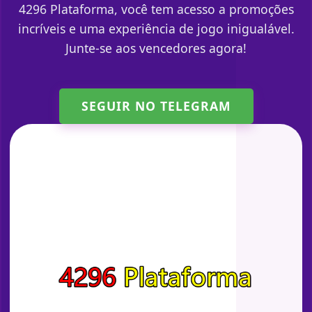
4296 Plataforma, você tem acesso a promoções
incríveis e uma experiência de jogo inigualável.
Junte-se aos vencedores agora!
SEGUIR NO TELEGRAM