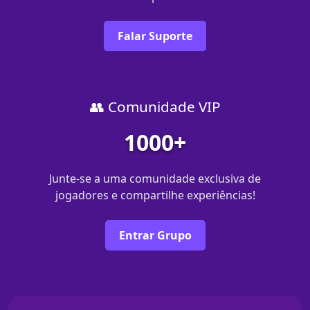
Falar Suporte
👥 Comunidade VIP
1000+
Junte-se a uma comunidade exclusiva de
jogadores e compartilhe experiências!
Entrar Grupo