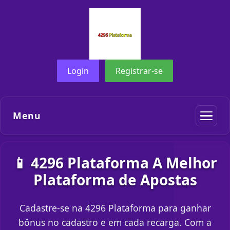
Login
Registrar-se
Menu
📱 4296 Plataforma A Melhor
Plataforma de Apostas
Cadastre-se na 4296 Plataforma para ganhar
bônus no cadastro e em cada recarga. Com a