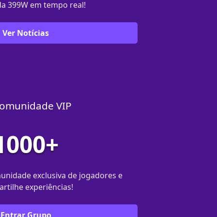
da 399W em tempo real!
Ver Notícias
Comunidade VIP
1000+
unidade exclusiva de jogadores e
rtilhe experiências!
Entrar Grupo