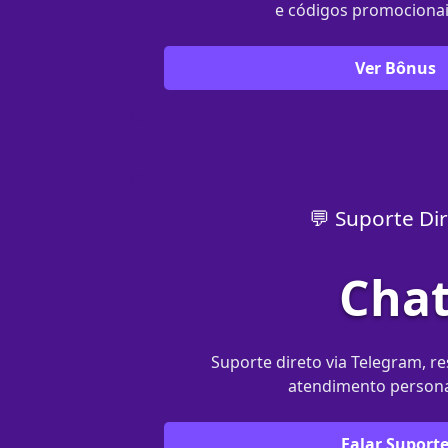
e códigos promocionai
Ver Bônus
💬 Suporte Di
Cha
Suporte direto via Telegram, r
atendimento persona
Falar Suport