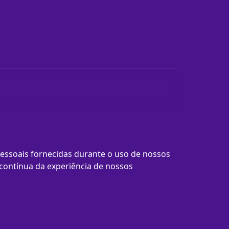
essoais fornecidas durante o uso de nossos
 contínua da experiência de nossos