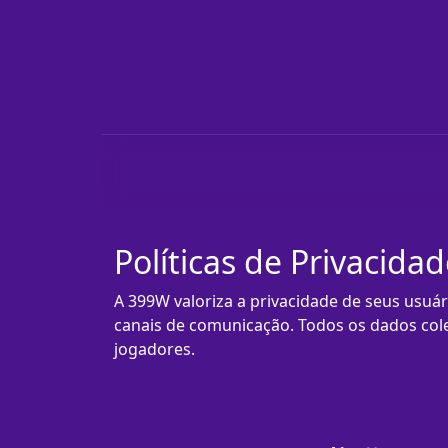
Políticas de Privacida
A 399W valoriza a privacidade de seus usu
canais de comunicação. Todos os dados cole
jogadores.