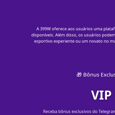
A 399W oferece aos usuários uma plataf
disponíveis. Além disso, os usuários pode
esportivo experiente ou um novato no mun
🎁 Bônus Exclu
VIP
Receba bônus exclusivos do Telegra