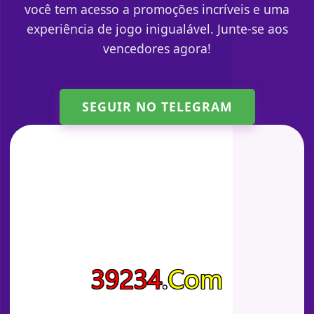
você tem acesso a promoções incríveis e uma
experiência de jogo inigualável. Junte-se aos
vencedores agora!
SEGUIR NO TELEGRAM