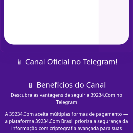
📱 Canal Oficial no Telegram!
📱 Benefícios do Canal
Descubra as vantagens de seguir a 39234.Com no
Telegram
A 39234.Com aceita múltiplas formas de pagamento —
a plataforma 39234.Com Brasil prioriza a segurança da
informação com criptografia avançada para suas