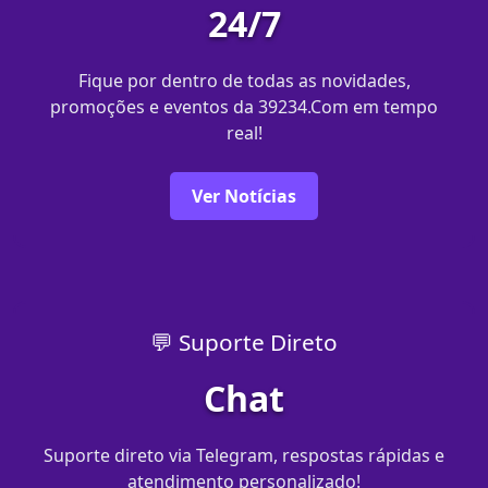
24/7
Fique por dentro de todas as novidades,
promoções e eventos da 39234.Com em tempo
real!
Ver Notícias
💬 Suporte Direto
Chat
Suporte direto via Telegram, respostas rápidas e
atendimento personalizado!