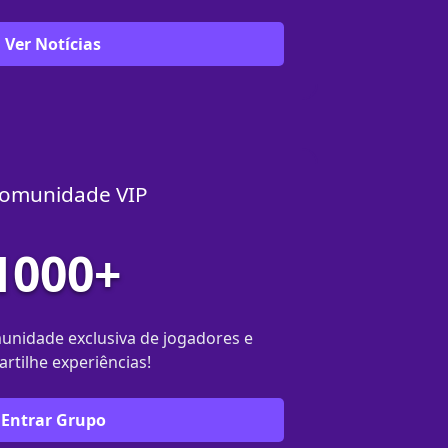
Ver Notícias
Comunidade VIP
1000+
unidade exclusiva de jogadores e
rtilhe experiências!
Entrar Grupo