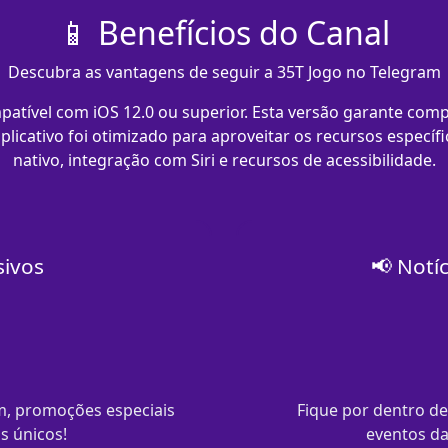
📱 Benefícios do Canal
Descubra as vantagens de seguir a 35T Jogo no Telegram
ompatível com iOS 12.0 ou superior. Esta versão garante co
plicativo foi otimizado para aproveitar os recursos específ
nativo, integração com Siri e recursos de acessibilidade.
sivos
📢 Notí
m, promoções especiais
Fique por dentro d
s únicos!
eventos da