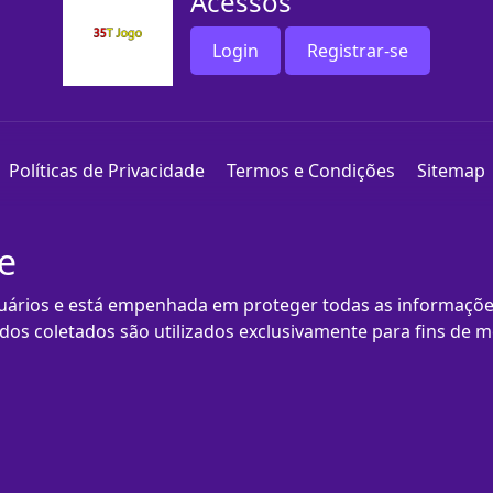
Acessos
Login
Registrar-se
Políticas de Privacidade
Termos e Condições
Sitemap
de
usuários e está empenhada em proteger todas as informaçõe
os coletados são utilizados exclusivamente para fins de m