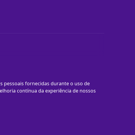
s pessoais fornecidas durante o uso de
elhoria contínua da experiência de nossos