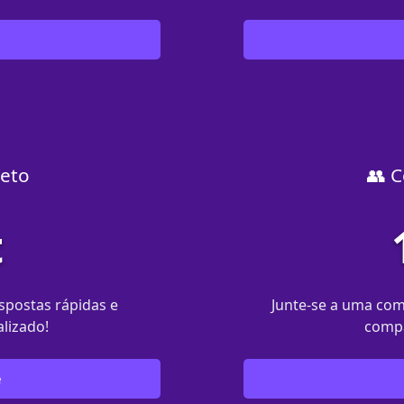
reto
👥 
t
espostas rápidas e
Junte-se a uma com
lizado!
compa
e