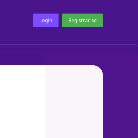
Login
Registrar-se