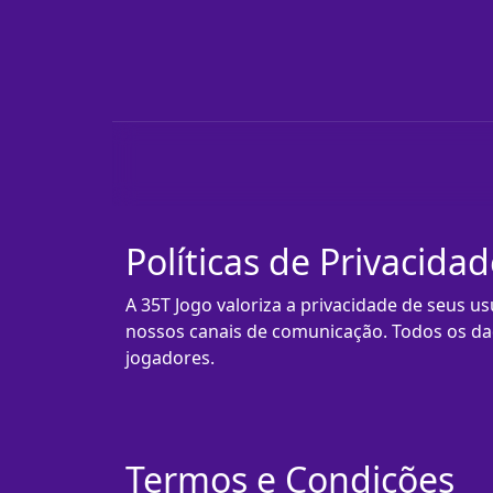
Políticas de Privacida
A 35T Jogo valoriza a privacidade de seus 
nossos canais de comunicação. Todos os dad
jogadores.
Termos e Condições