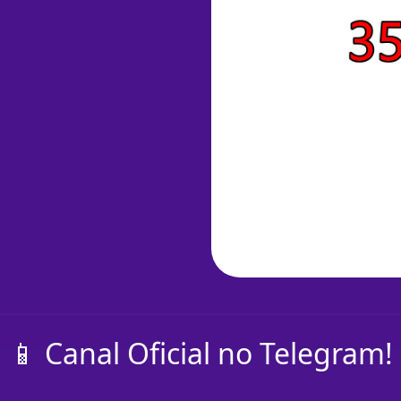
📱 Canal Oficial no Telegram!