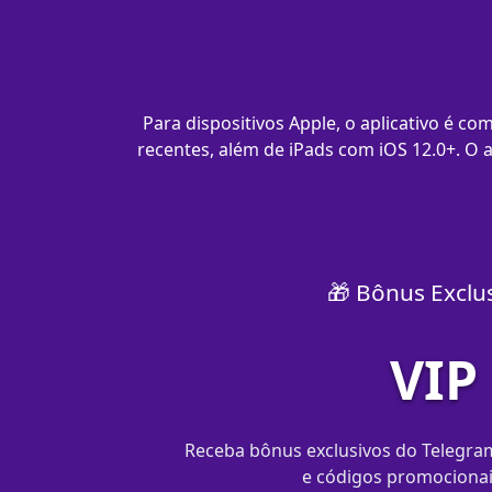
Para dispositivos Apple, o aplicativo é c
recentes, além de iPads com iOS 12.0+. O a
🎁 Bônus Exclu
VIP
Receba bônus exclusivos do Telegra
e códigos promocionai