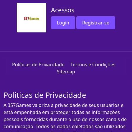
Acessos
Login
Registrar-se
Políticas de Privacidade
Termos e Condições
Sitemap
Políticas de Privacidade
A 357Games valoriza a privacidade de seus usuários e
está empenhada em proteger todas as informações
pessoais fornecidas durante o uso de nossos canais de
comunicação. Todos os dados coletados são utilizados