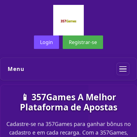
Login
Registrar-se
Menu
📱 357Games A Melhor
Plataforma de Apostas
Cadastre-se na 357Games para ganhar bônus no
cadastro e em cada recarga. Com a 357Games,