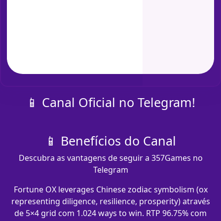
📱 Canal Oficial no Telegram!
📱 Benefícios do Canal
Descubra as vantagens de seguir a 357Games no
Telegram
Fortune OX leverages Chinese zodiac symbolism (ox
representing diligence, resilience, prosperity) através
de 5×4 grid com 1.024 ways to win. RTP 96.75% com