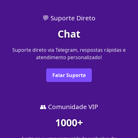
💬 Suporte Direto
Chat
Suporte direto via Telegram, respostas rápidas e
atendimento personalizado!
Falar Suporte
👥 Comunidade VIP
1000+