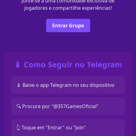
Junte-se a uma comunidade exclusiva de
jogadores e compartilhe experiências!
Entrar Grupo
📱 Como Seguir no Telegram
📱 Baixe o app Telegram no seu dispositivo
🔍 Procure por "@357GamesOficial"
👆 Toque em "Entrar" ou "Join"