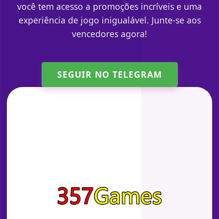
você tem acesso a promoções incríveis e uma
experiência de jogo inigualável. Junte-se aos
vencedores agora!
SEGUIR NO TELEGRAM