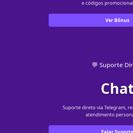
e códigos promocionai
Ver Bônus
💬 Suporte Di
Cha
Suporte direto via Telegram, r
atendimento persona
Falar Suport