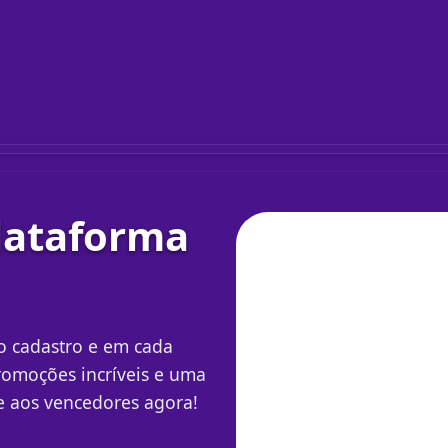
Plataforma
o cadastro e em cada
romoções incríveis e uma
se aos vencedores agora!