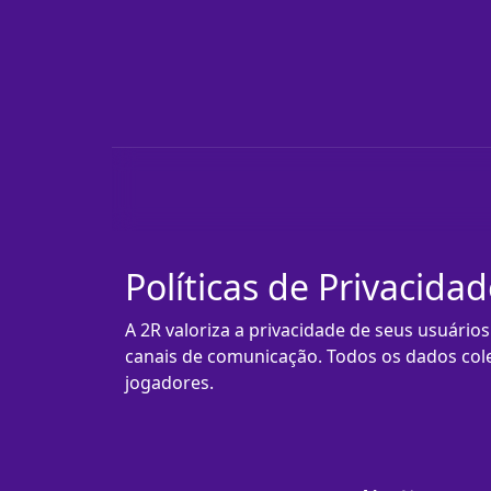
Políticas de Privacida
A 2R valoriza a privacidade de seus usuári
canais de comunicação. Todos os dados cole
jogadores.