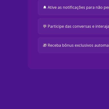
🔔 Ative as notificações para não p
💬 Participe das conversas e interaj
🎁 Receba bônus exclusivos autom