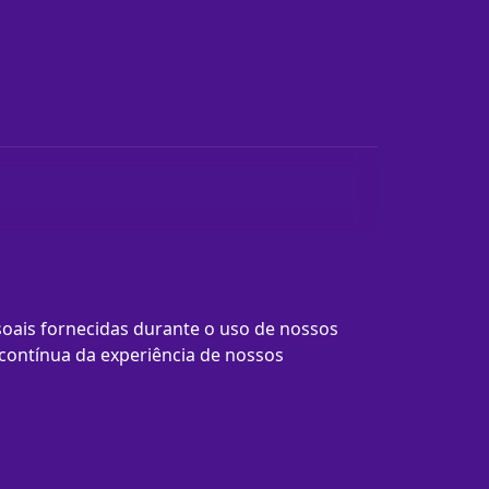
soais fornecidas durante o uso de nossos
 contínua da experiência de nossos