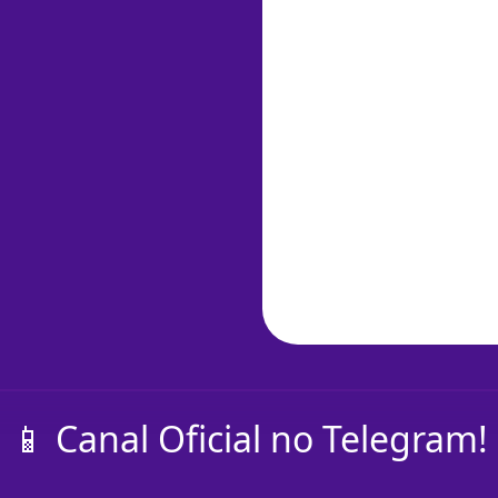
📱 Canal Oficial no Telegram!