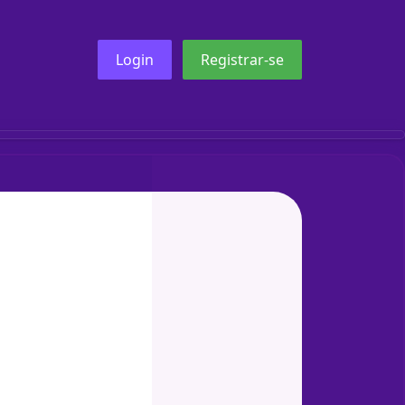
Login
Registrar-se