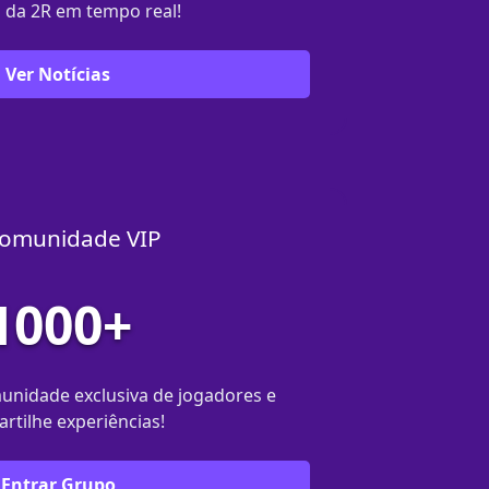
 da 2R em tempo real!
Ver Notícias
Comunidade VIP
1000+
unidade exclusiva de jogadores e
rtilhe experiências!
Entrar Grupo