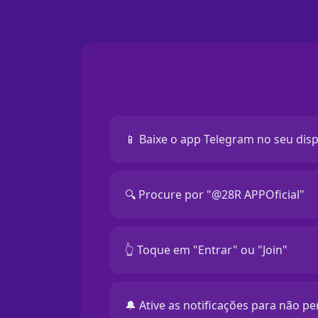
📱 Baixe o app Telegram no seu disp
🔍 Procure por "@28R APPOficial"
👆 Toque em "Entrar" ou "Join"
🔔 Ative as notificações para não p