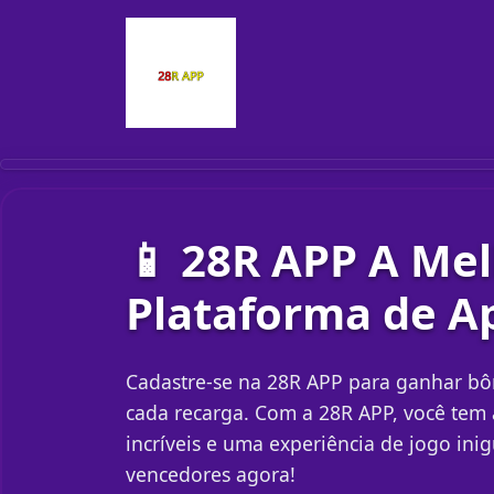
📱 28R APP A Me
Plataforma de A
Cadastre-se na 28R APP para ganhar bô
cada recarga. Com a 28R APP, você tem
incríveis e uma experiência de jogo inig
vencedores agora!