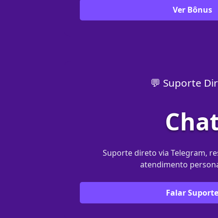
Ver Bônus
💬 Suporte Di
Cha
Suporte direto via Telegram, r
atendimento persona
Falar Suport