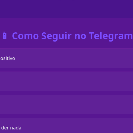
📱 Como Seguir no Telegram
ositivo
erder nada