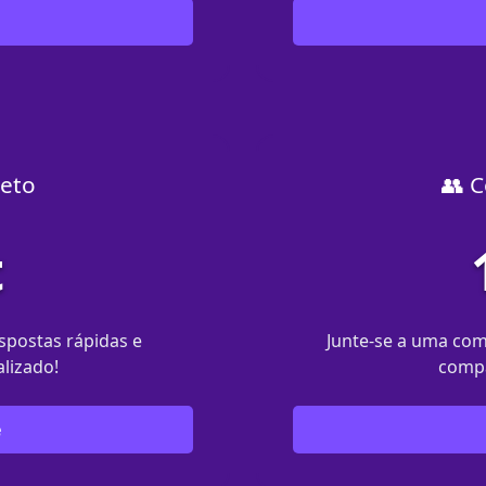
reto
👥 
t
espostas rápidas e
Junte-se a uma com
lizado!
compa
e