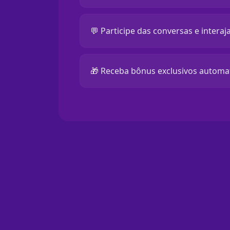
💬 Participe das conversas e interaj
🎁 Receba bônus exclusivos autom