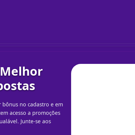
 Melhor
postas
r bônus no cadastro e em
 tem acesso a promoções
ualável. Junte-se aos