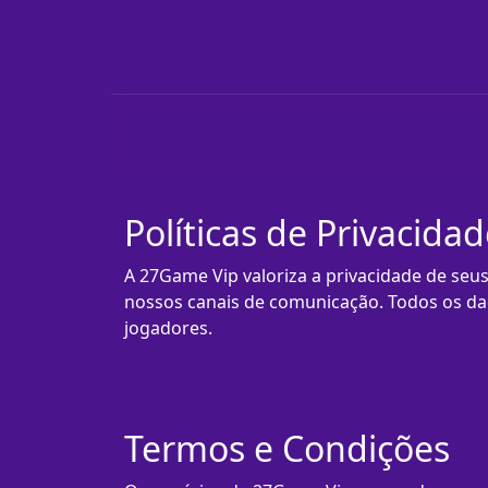
Políticas de Privacida
A 27Game Vip valoriza a privacidade de se
nossos canais de comunicação. Todos os dad
jogadores.
Termos e Condições