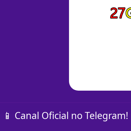
📱 Canal Oficial no Telegram!