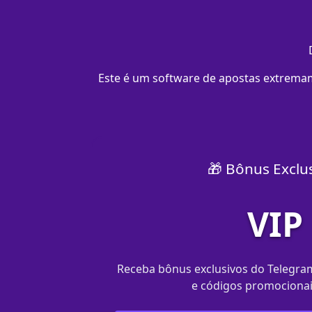
Este é um software de apostas extremam
🎁 Bônus Exclu
VIP
Receba bônus exclusivos do Telegra
e códigos promocionai