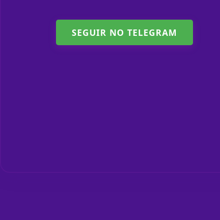
SEGUIR NO TELEGRAM