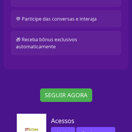
💬 Participe das conversas e interaja
🎁 Receba bônus exclusivos
automaticamente
SEGUIR AGORA
Acessos