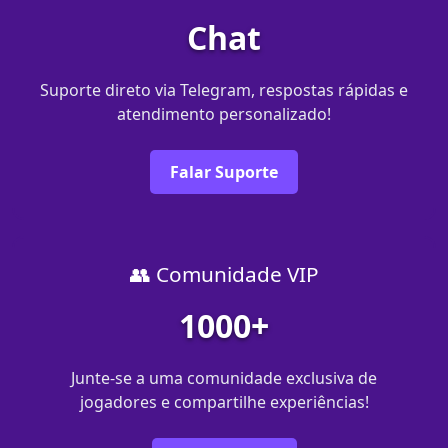
Chat
Suporte direto via Telegram, respostas rápidas e
atendimento personalizado!
Falar Suporte
👥 Comunidade VIP
1000+
Junte-se a uma comunidade exclusiva de
jogadores e compartilhe experiências!