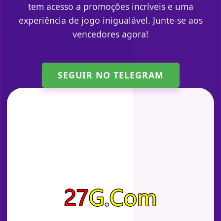
tem acesso a promoções incríveis e uma
experiência de jogo inigualável. Junte-se aos
vencedores agora!
SEGUIR NO TELEGRAM