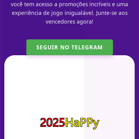
você tem acesso a promoções incríveis e uma
experiência de jogo inigualável. Junte-se aos
vencedores agora!
SEGUIR NO TELEGRAM