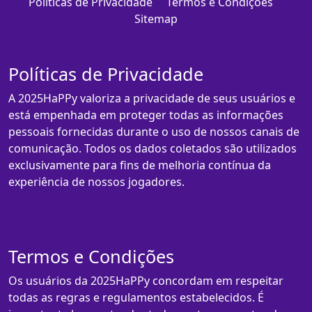
Políticas de Privacidade
Termos e Condições
Sitemap
Políticas de Privacidade
A 2025HaPPy valoriza a privacidade de seus usuários e
está empenhada em proteger todas as informações
pessoais fornecidas durante o uso de nossos canais de
comunicação. Todos os dados coletados são utilizados
exclusivamente para fins de melhoria contínua da
experiência de nossos jogadores.
Termos e Condições
Os usuários da 2025HaPPy concordam em respeitar
todas as regras e regulamentos estabelecidos. É