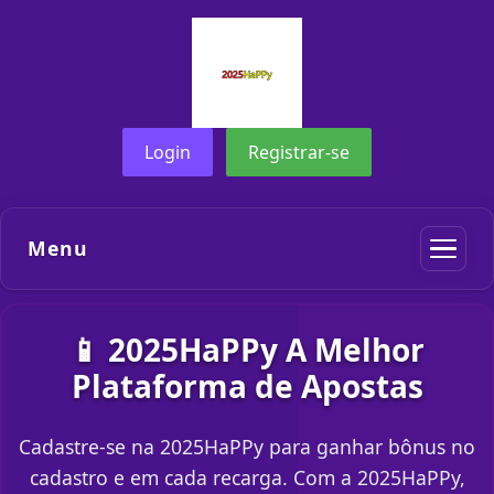
Login
Registrar-se
Menu
📱 2025HaPPy A Melhor
Plataforma de Apostas
Cadastre-se na 2025HaPPy para ganhar bônus no
cadastro e em cada recarga. Com a 2025HaPPy,