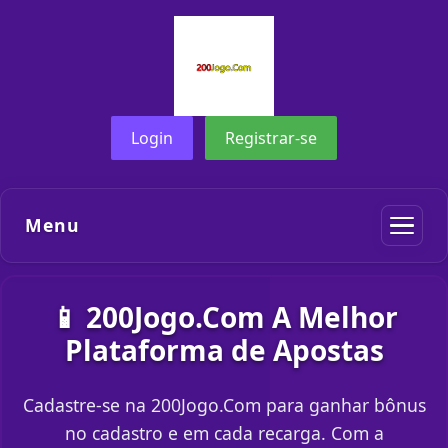
Login
Registrar-se
Menu
📱 200Jogo.Com A Melhor
Plataforma de Apostas
Cadastre-se na 200Jogo.Com para ganhar bônus
no cadastro e em cada recarga. Com a