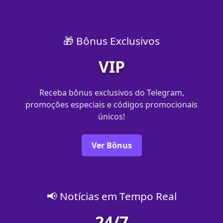
🎁 Bônus Exclusivos
VIP
Receba bônus exclusivos do Telegram,
promoções especiais e códigos promocionais
únicos!
Ver Bônus
📢 Notícias em Tempo Real
24/7