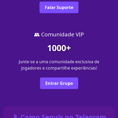
Falar Suporte
👥 Comunidade VIP
1000+
Junte-se a uma comunidade exclusiva de
jogadores e compartilhe experiências!
Entrar Grupo
📱 Como Seguir no Telegram