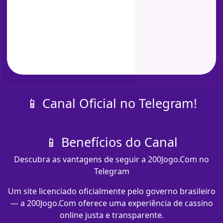
📱 Canal Oficial no Telegram!
📱 Benefícios do Canal
Descubra as vantagens de seguir a 200Jogo.Com no
Telegram
Um site licenciado oficialmente pelo governo brasileiro
— a 200Jogo.Com oferece uma experiência de cassino
online justa e transparente.