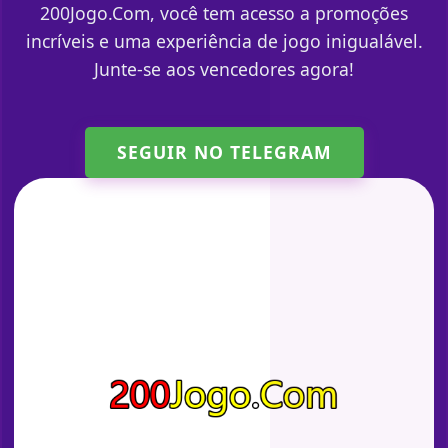
200Jogo.Com, você tem acesso a promoções
incríveis e uma experiência de jogo inigualável.
Junte-se aos vencedores agora!
SEGUIR NO TELEGRAM