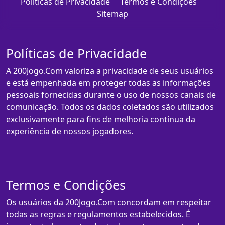
Políticas de Privacidade
Termos e Condições
Sitemap
Políticas de Privacidade
A 200Jogo.Com valoriza a privacidade de seus usuários
e está empenhada em proteger todas as informações
pessoais fornecidas durante o uso de nossos canais de
comunicação. Todos os dados coletados são utilizados
exclusivamente para fins de melhoria contínua da
experiência de nossos jogadores.
Termos e Condições
Os usuários da 200Jogo.Com concordam em respeitar
todas as regras e regulamentos estabelecidos. É