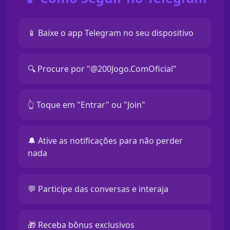
📱 Baixe o app Telegram no seu dispositivo
🔍 Procure por "@200Jogo.ComOficial"
👆 Toque em "Entrar" ou "Join"
🔔 Ative as notificações para não perder
nada
💬 Participe das conversas e interaja
🎁 Receba bônus exclusivos