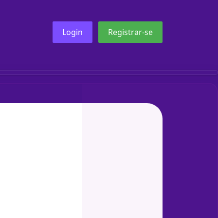
Login
Registrar-se