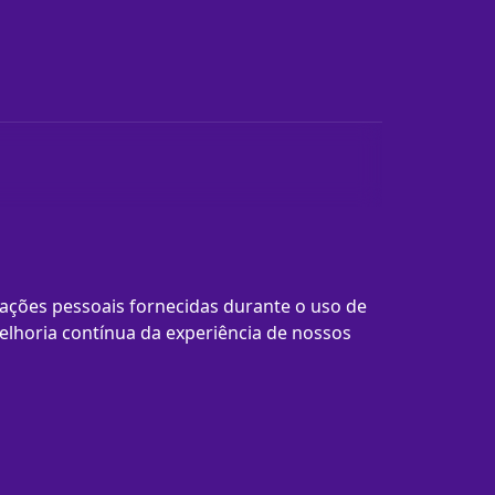
ações pessoais fornecidas durante o uso de
elhoria contínua da experiência de nossos