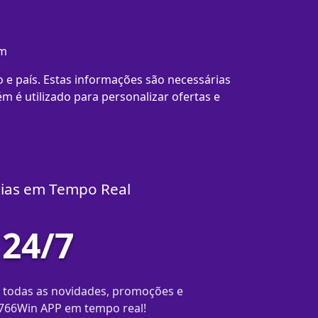
am
 e país. Estas informações são necessárias
m é utilizado para personalizar ofertas e
cias em Tempo Real
24/7
e todas as novidades, promoções e
766Win APP em tempo real!