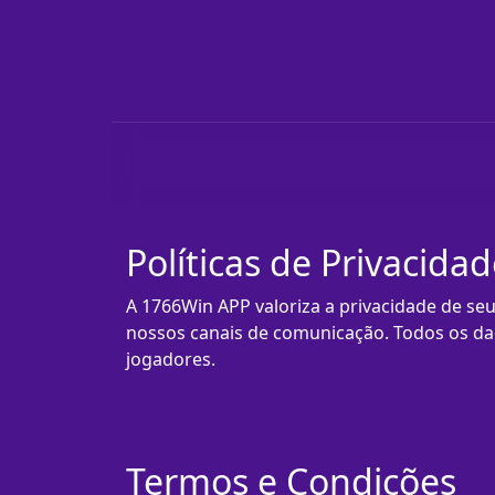
Políticas de Privacida
A 1766Win APP valoriza a privacidade de s
nossos canais de comunicação. Todos os dad
jogadores.
Termos e Condições