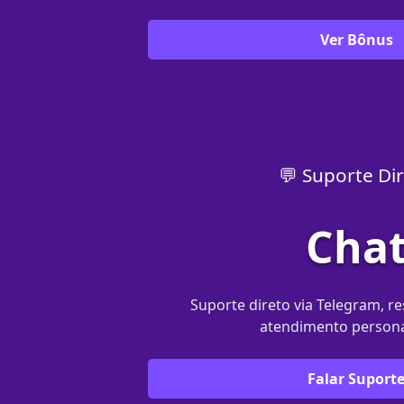
Ver Bônus
💬 Suporte Di
Cha
Suporte direto via Telegram, r
atendimento persona
Falar Suport