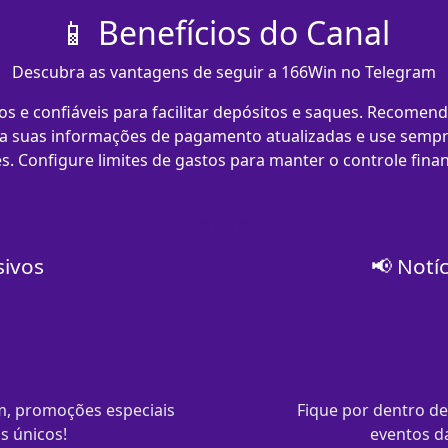
📱 Benefícios do Canal
Descubra as vantagens de seguir a 166Win no Telegram
e confiáveis para facilitar depósitos e saques. Recomenda
a suas informações de pagamento atualizadas e use sempr
s. Configure limites de gastos para manter o controle finan
sivos
📢 Notí
m, promoções especiais
Fique por dentro d
s únicos!
eventos d