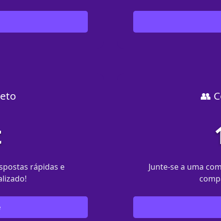
reto
👥 
t
espostas rápidas e
Junte-se a uma com
lizado!
compa
e