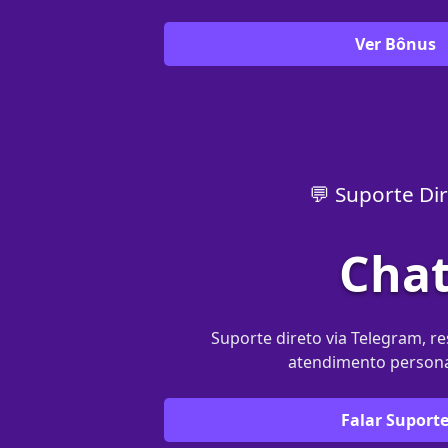
Ver Bônus
💬 Suporte Di
Cha
Suporte direto via Telegram, r
atendimento persona
Falar Suport