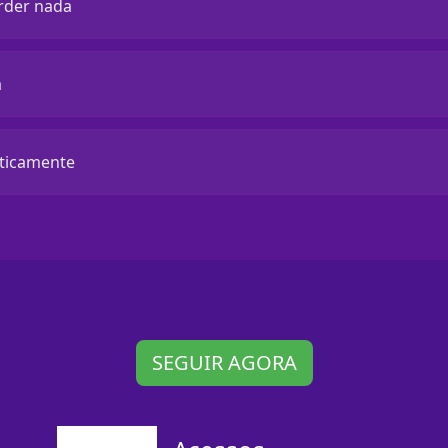
erder nada
a
aticamente
SEGUIR AGORA