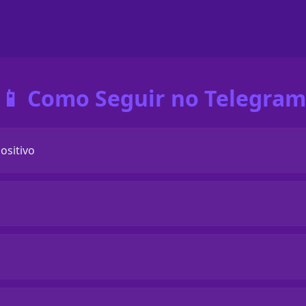
📱 Como Seguir no Telegram
ositivo