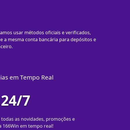
mos usar métodos oficiais e verificados,
e a mesma conta bancária para depósitos e
ceiro.
cias em Tempo Real
24/7
e todas as novidades, promoções e
a 166Win em tempo real!