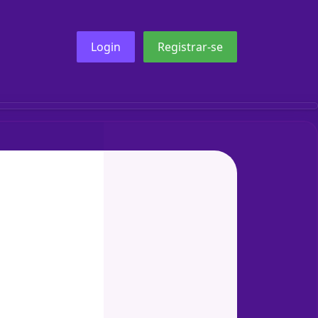
Login
Registrar-se