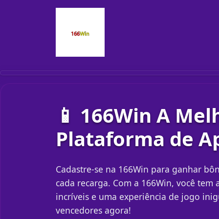
📱 166Win A Mel
Plataforma de A
Cadastre-se na 166Win para ganhar bôn
cada recarga. Com a 166Win, você tem 
incríveis e uma experiência de jogo inig
vencedores agora!