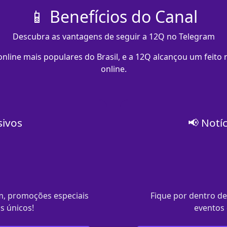
📱 Benefícios do Canal
Descubra as vantagens de seguir a 12Q no Telegram
nline mais populares do Brasil, e a 12Q alcançou um feito
online.
sivos
📢 Notí
m, promoções especiais
Fique por dentro d
s únicos!
eventos 