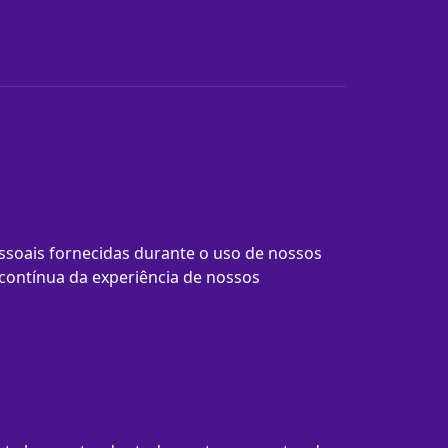
ssoais fornecidas durante o uso de nossos
 contínua da experiência de nossos