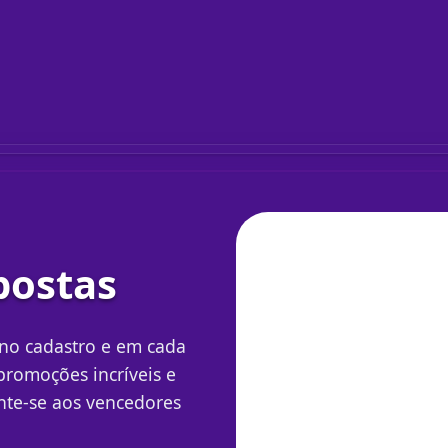
postas
no cadastro e em cada
promoções incríveis e
unte-se aos vencedores