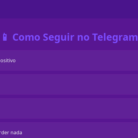
📱 Como Seguir no Telegram
ositivo
erder nada