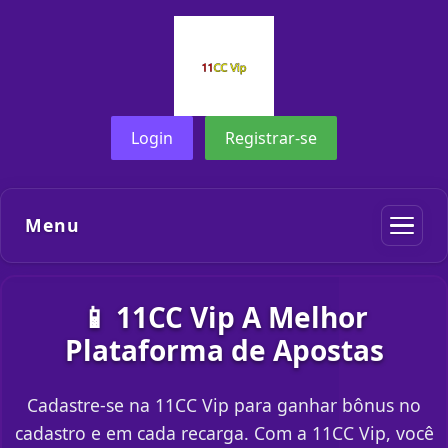
Login
Registrar-se
Menu
📱 11CC Vip A Melhor
Plataforma de Apostas
Cadastre-se na 11CC Vip para ganhar bônus no
cadastro e em cada recarga. Com a 11CC Vip, você