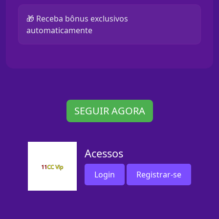
🎁 Receba bônus exclusivos
automaticamente
SEGUIR AGORA
Acessos
Login
Registrar-se