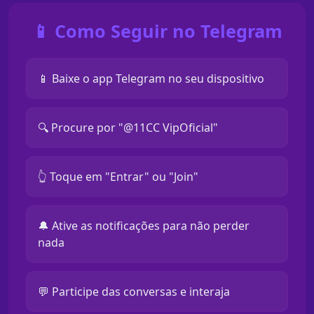
📱 Como Seguir no Telegram
📱 Baixe o app Telegram no seu dispositivo
🔍 Procure por "@11CC VipOficial"
👆 Toque em "Entrar" ou "Join"
🔔 Ative as notificações para não perder
nada
💬 Participe das conversas e interaja