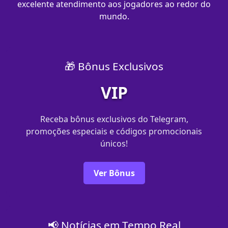
excelente atendimento aos jogadores ao redor do
mundo.
🎁 Bônus Exclusivos
VIP
Receba bônus exclusivos do Telegram,
promoções especiais e códigos promocionais
únicos!
Ver Bônus
📢 Notícias em Tempo Real