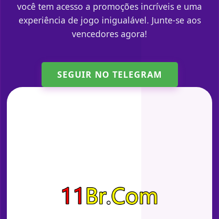
você tem acesso a promoções incríveis e uma
experiência de jogo inigualável. Junte-se aos
vencedores agora!
SEGUIR NO TELEGRAM