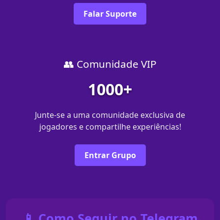
Falar Suporte
👥 Comunidade VIP
1000+
Junte-se a uma comunidade exclusiva de
jogadores e compartilhe experiências!
Entrar Grupo
📱 Como Seguir no Telegram