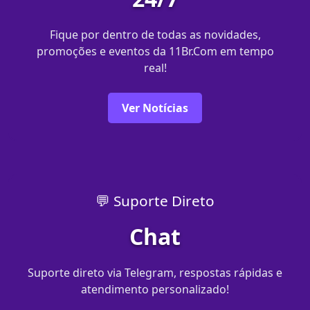
Fique por dentro de todas as novidades,
promoções e eventos da 11Br.Com em tempo
real!
Ver Notícias
💬 Suporte Direto
Chat
Suporte direto via Telegram, respostas rápidas e
atendimento personalizado!