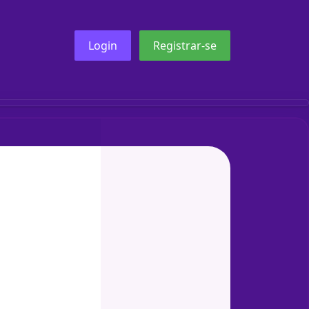
Login
Registrar-se