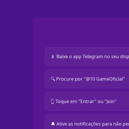
📱 Baixe o app Telegram no seu disp
🔍 Procure por "@10 GameOficial"
👆 Toque em "Entrar" ou "Join"
🔔 Ative as notificações para não p