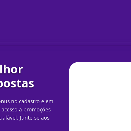
lhor
postas
ônus no cadastro e em
m acesso a promoções
ualável. Junte-se aos