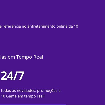
 referência no entretenimento online da 10
cias em Tempo Real
24/7
e todas as novidades, promoções e
 10 Game em tempo real!