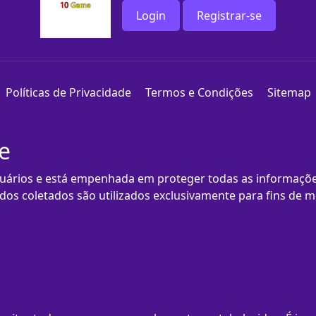
Login
Registrar-se
Políticas de Privacidade
Termos e Condições
Sitemap
de
usuários e está empenhada em proteger todas as informaçõe
os coletados são utilizados exclusivamente para fins de m