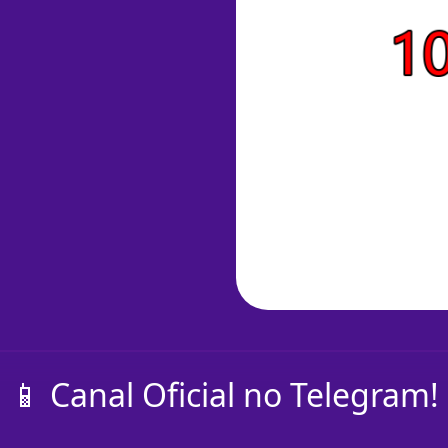
📱 Canal Oficial no Telegram!