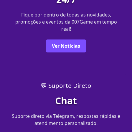
Fique por dentro de todas as novidades,
promoções e eventos da 007Game em tempo
real!
Ver Notícias
💬 Suporte Direto
Chat
Suporte direto via Telegram, respostas rápidas e
atendimento personalizado!