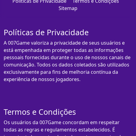
Políticas de Privacidade
Termos e Condições
Sitemap
Políticas de Privacidade
A 007Game valoriza a privacidade de seus usuários e
está empenhada em proteger todas as informações
pessoais fornecidas durante o uso de nossos canais de
comunicação. Todos os dados coletados são utilizados
exclusivamente para fins de melhoria contínua da
experiência de nossos jogadores.
Termos e Condições
Os usuários da 007Game concordam em respeitar
todas as regras e regulamentos estabelecidos. É