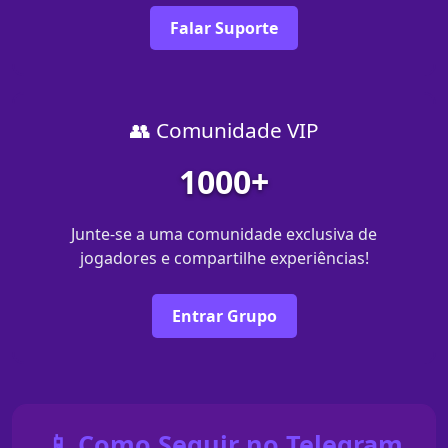
Falar Suporte
👥 Comunidade VIP
1000+
Junte-se a uma comunidade exclusiva de
jogadores e compartilhe experiências!
Entrar Grupo
📱 Como Seguir no Telegram