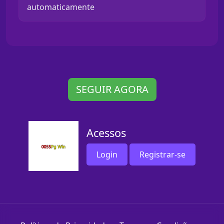
automaticamente
SEGUIR AGORA
Acessos
Login
Registrar-se