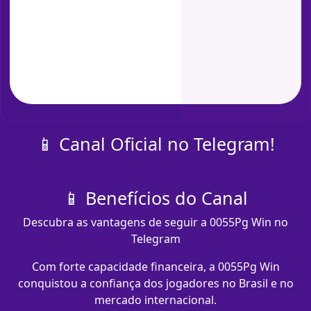
📱 Canal Oficial no Telegram!
📱 Benefícios do Canal
Descubra as vantagens de seguir a 0055Pg Win no
Telegram
Com forte capacidade financeira, a 0055Pg Win
conquistou a confiança dos jogadores no Brasil e no
mercado internacional.