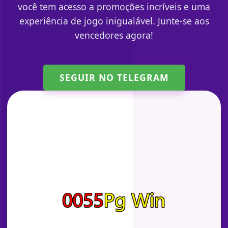
você tem acesso a promoções incríveis e uma
experiência de jogo inigualável. Junte-se aos
vencedores agora!
SEGUIR NO TELEGRAM