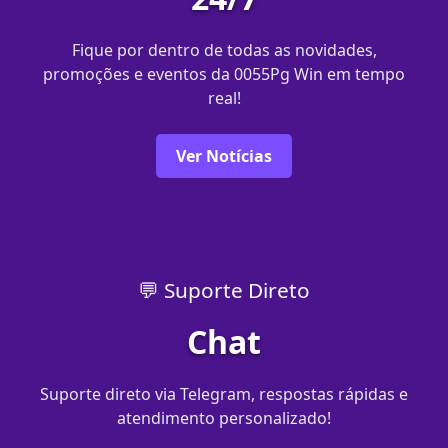
Fique por dentro de todas as novidades,
promoções e eventos da 0055Pg Win em tempo
real!
Ver Notícias
💬 Suporte Direto
Chat
Suporte direto via Telegram, respostas rápidas e
atendimento personalizado!