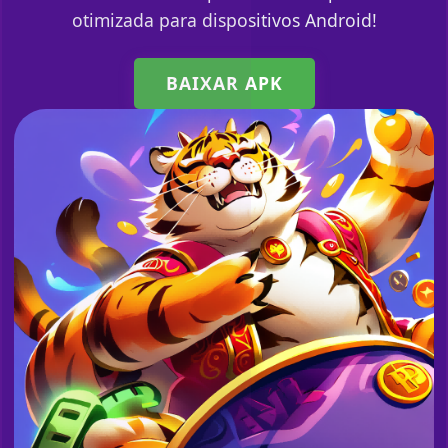
otimizada para dispositivos Android!
BAIXAR APK