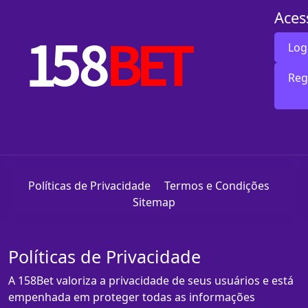
Aces
Log
Reg
Políticas de Privacidade
Termos e Condições
Sitemap
Políticas de Privacidade
A 158Bet valoriza a privacidade de seus usuários e está
empenhada em proteger todas as informações