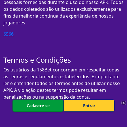
pessoais fornecidas durante o uso do nosso APK. Todos
os dados coletados são utilizados exclusivamente para
fins de melhoria contínua da experiência de nossos
jogadores.
6566
Termos e Condições
Os usuários da 158Bet concordam em respeitar todas
as regras e regulamentos estabelecidos. É importante
ler e entender todos os termos antes de utilizar nosso
APK. A violação destes termos pode resultar em
penalizações ou na suspensão da conta.
X
Cadastre-se
Entrar