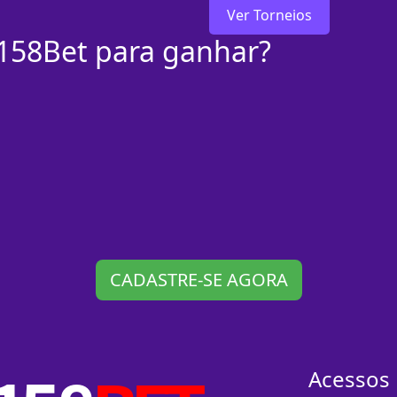
Ver Torneios
 158Bet para ganhar?
CADASTRE-SE AGORA
Acessos