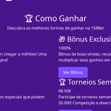
🏆 Como Ganhar
Descubra as melhores formas de ganhar na 158Bet
🎁 Bônus Exclus
1000%
em chegar a milhões! Uma
Bônus de boas-vindas, rec
pre!
multiplicar seus ganhos em
Ver Bônus
🏆 Torneios Se
R$ 50K
sos especiais que podem
Participe de torneios sema
50.000! Competição e divers