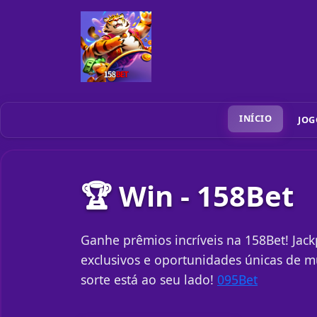
INÍCIO
JOG
🏆 Win - 158Bet
Ganhe prêmios incríveis na 158Bet! Jac
exclusivos e oportunidades únicas de mu
sorte está ao seu lado!
095Bet