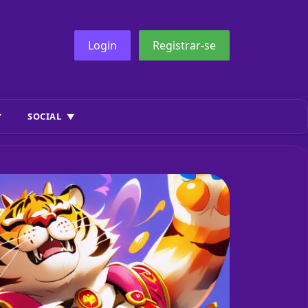
Login
Registrar-se
SOCIAL