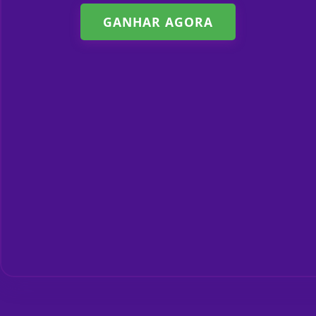
GANHAR AGORA