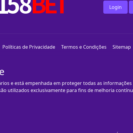
Login
Políticas de Privacidade
Termos e Condições
Sitemap
de
uários e está empenhada em proteger todas as informações
ão utilizados exclusivamente para fins de melhoria contín