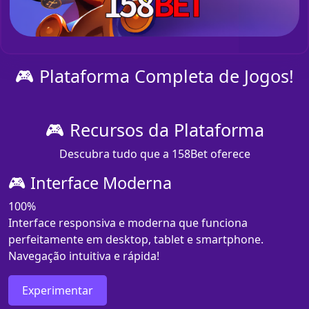
🎮 Plataforma Completa de Jogos!
🎮 Recursos da Plataforma
Descubra tudo que a 158Bet oferece
🎮 Interface Moderna
100%
Interface responsiva e moderna que funciona
perfeitamente em desktop, tablet e smartphone.
Navegação intuitiva e rápida!
Experimentar