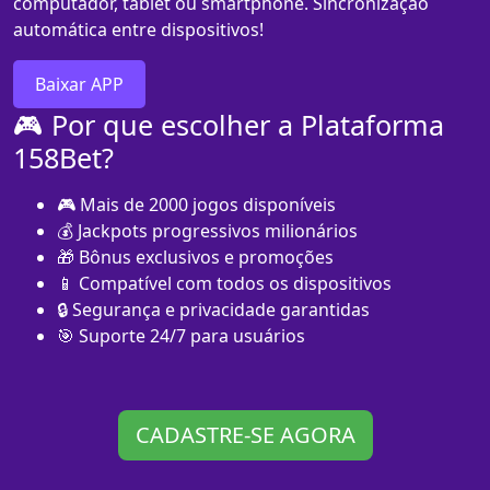
computador, tablet ou smartphone. Sincronização
automática entre dispositivos!
Baixar APP
🎮 Por que escolher a Plataforma
158Bet?
🎮 Mais de 2000 jogos disponíveis
💰 Jackpots progressivos milionários
🎁 Bônus exclusivos e promoções
📱 Compatível com todos os dispositivos
🔒 Segurança e privacidade garantidas
🎯 Suporte 24/7 para usuários
CADASTRE-SE AGORA