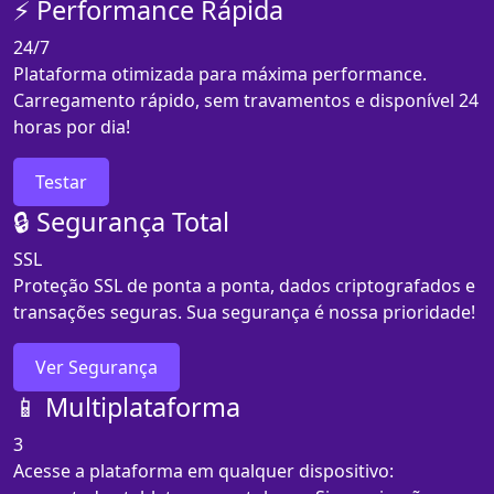
⚡ Performance Rápida
24/7
Plataforma otimizada para máxima performance.
Carregamento rápido, sem travamentos e disponível 24
horas por dia!
Testar
🔒 Segurança Total
SSL
Proteção SSL de ponta a ponta, dados criptografados e
transações seguras. Sua segurança é nossa prioridade!
Ver Segurança
📱 Multiplataforma
3
Acesse a plataforma em qualquer dispositivo: