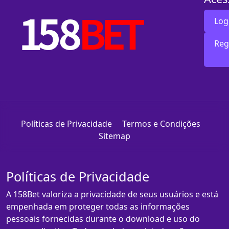
Log
Reg
Políticas de Privacidade
Termos e Condições
Sitemap
Políticas de Privacidade
A 158Bet valoriza a privacidade de seus usuários e está
empenhada em proteger todas as informações
pessoais fornecidas durante o download e uso do